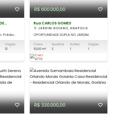
R$ 600.000,00
DE
Rua CARLOS GOMES
JARDIM GOIANO, ANAPOLIS
: Prédio
OPORTUNIDADE DUPLA NO JARDIM
06 Lojas
GOIANO! Duas Casas no Jardim Goiano
Vagas
Casa
Quartos
Suítes
Vagas
em Anápolis - Esquina de Oportunidade
12
10,00 m²
2
1
1
abilidade e
Vende-se excelente imóvel situado na
iário de
Rua Carlos Gomes, esquina com a Rua
Creci:
4770
Rotary, no bairro Jardim Goiano. Uma
de um lot
localização que une tranquilidade
residencial com
R$ 330.000,00