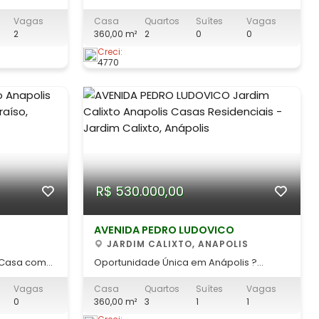
Residencial
Imóvel com 2 Casas Individuais na Av.
Vagas
Casa
Quartos
Suítes
Vagas
Pedro Ludovico! Está procurando um
2
360,00 m²
2
0
0
nia em
excelente investimento ou espaço para
 Nova Suiça
morar com a família em um só lugar?
Creci:
4770
e 1km da
Então confira esta oportunidade
imperdível! Localização privilegiada:
Avenida Pedro
R$ 530.000,00
AVENIDA PEDRO LUDOVICO
JARDIM CALIXTO, ANAPOLIS
 Casa com
Oportunidade Única em Anápolis ?
Imóvel com 2 Casas Individuais na Av.
Vagas
Casa
Quartos
Suítes
Vagas
ximo a
Pedro Ludovico! Está procurando um
0
360,00 m²
3
1
1
eno: 250 m²
excelente investimento ou espaço para