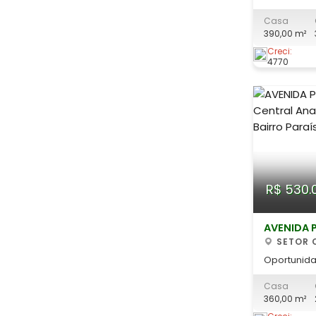
Goiânia (S
Casa
Endereço: 
390,00 m²
Rio Branco
Área constr
Creci:
4770
Características 
R$ 530.
AVENIDA 
SETOR 
Oportunida
Imóvel com 
Casa
Pedro Ludovico! Está pr
360,00 m²
excelente 