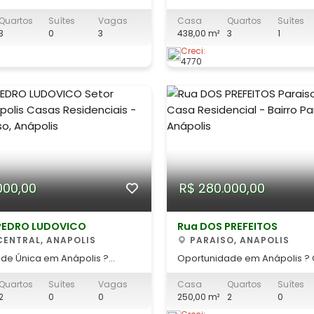
aída para Rio Verde)
em Goiânia ? Ideal para Uso 
Quartos
Suítes
Vagas
Casa
Quartos
Suítes
Rua Antônio Lopes Dutra, Setor
ou Comercial Localização na Rua
3
0
3
438,00 m²
3
1
, Goiânia ? GO Terreno: 390 m²
Santarém, no Parque Amazô
uída: aprox. 150 m²
Goiânia/GO, ao lado do Setor
Creci:
4770
do imóvel: - 03 quartos
e Jardim América, a menos d
simples | Banheiro social | Sala es
Avenida T-63. Terreno: 438 m² | Área
construí
000,00
R$ 280.000,00
PEDRO LUDOVICO
Rua DOS PREFEITOS
CENTRAL, ANAPOLIS
PARAISO, ANAPOLIS
de Única em Anápolis ?
Oportunidade em Anápolis ?
2 Casas Individuais na Av.
Lote de 250 m²! Localização: Bairro
Quartos
Suítes
Vagas
Casa
Quartos
Suítes
ocurando um
Paraíso em Anápolis/GO, pró
2
0
0
250,00 m²
2
0
investimento ou espaço para
Avenida Pedro Ludovico. Terr