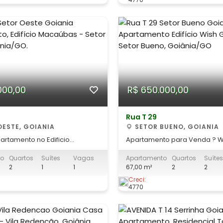
do imóvel: -
dia a dia e rápida mobilidad
amente 260 m² de área
diversas regiões da cidade. Destaques
 - 05 quartos co
do i
000,00
R$ 650.000,00
Rua T 29
OESTE, GOIANIA
SETOR BUENO, GOIANIA
artamento no Edificio
Apartamento para Venda ? W
 Oeste Se você busca
| Setor Bueno, Goiânia Descubra o
to
Quartos
Suítes
Vagas
Apartamento
Quartos
Suítes
praticidade e uma das
privilégio de morar em um d
2
1
1
67,00 m²
2
2
es mais desejadas de Goiânia,
empreendimentos mais exclu
amento no Edifício Macaúbas,
Goiânia. Este apartamento no
Creci:
4770
ste, é a escolha perfeita para
29 combina design contemp
acabamentos refinados e u
infraestrutura completa para