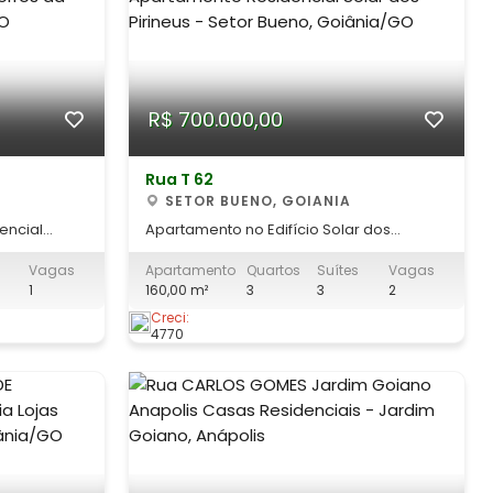
R$ 700.000,00
Rua T 62
SETOR BUENO, GOIANIA
encial
Apartamento no Edifício Solar dos
Pirineus ? Setor Bueno, Goiânia | 160 m² | 3
Vagas
Apartamento
Quartos
Suítes
Vagas
Lazer
Suítes + Home Cinema Conforto e
1
160,00 m²
3
3
2
Localização Previlegiada no Setor Bueno.
orar em uma
Este belíssimo apartamento de 160 m² no
Creci:
4770
 em Goiânia,
Edifício Solar dos Pirineus oferece uma
 é a escolha
planta generosa e inteligente, ide