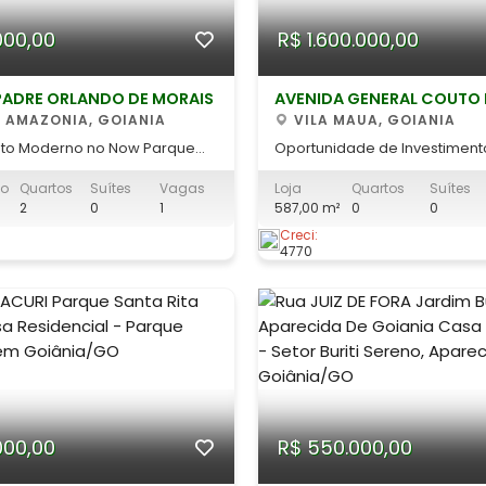
000,00
R$ 1.600.000,00
PADRE ORLANDO DE MORAIS
AVENIDA GENERAL COUTO 
 AMAZONIA, GOIANIA
MAGALHAES
VILA MAUA, GOIANIA
to Moderno no Now Parque
Oportunidade de Investimento
Comercial na Vila Mauá com 
to
Quartos
Suítes
Vagas
Loja
Quartos
Suítes
do Imóvel Se
Comerciais Excelente oportunidade para
2
0
1
587,00 m²
0
0
 praticidade, conforto e uma
investidores que buscam rent
 estratégica, este
segurança no mercado imobil
Creci:
4770
o no Residencial Now Parque
Goiânia. Localização Privilegiada e
 a escolha ideal! Perfeito
Estrutura do Imóvel Trata-se 
m
000,00
R$ 550.000,00