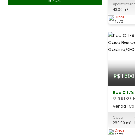
BUSCAR
Apartamen
Goiânia O imóvel conta com: - Sala -
43,00 m²
Sacada - C
Quartos - 01 
Creci:
4770
Presidente
Goiânia, c
R$ 1.500
Rua C 178
SETOR 
Venda | Ca
no Setor Nova Suíça
Casa
versátil e
260,00 m²
valorizadas
morar ou in
Creci:
4770