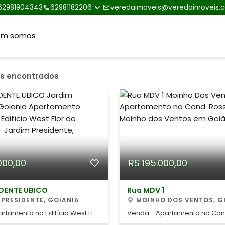
62981904343
62981182206
veredaimoveis@veredaimoveis.
em somos
is encontrados
000,00
R$ 195.000,00
IDENTE UBICO
Rua MDV 1
 PRESIDENTE, GOIANIA
MOINHO DOS VENTOS, G
rtamento no Edifício West Flor
Venda - Apartamento no Co
nte, Jardim Presidente de
Rossi Ideal no Moinho dos Ven