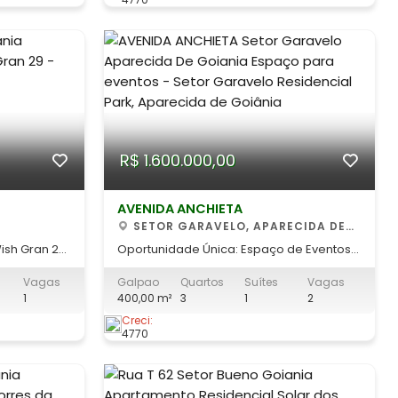
e para
de serviço, garagem para 02 veículos e
uma área gourmet com churras
R$ 1.600.000,00
AVENIDA ANCHIETA
SETOR GARAVELO, APARECIDA DE
GOIANIA
ish Gran 29
Oportunidade Única: Espaço de Eventos
Completo + Casa Residencial Integrada
Vagas
Galpao
Quartos
Suítes
Vagas
os
Viva onde você empreende com total
1
400,00 m²
3
1
2
sivos de
privacidade e infraestrutura profissional.
 Wish Gran
Se você busca o imóvel perfeito para
Creci:
4770
orâneo,
buffets, salão de festas, treinamentos
ma
corporativos ou igrejas, este comp
 p