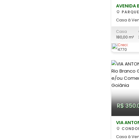
AVENIDA 
PARQUE
Casa à Ven
Goiânia | 3
Casa
Bacuri Excelente oportunidade de
180,00 m²
adquirir s
regiões qu
Creci:
4770
Imóvel res
Bacuri, no 
ace
R$ 350.
VIA ANTO
CONDOMINIO RIO BRANCO,
GOIANIA
Casa à Ven