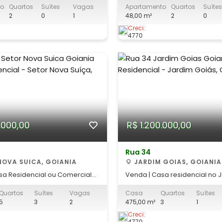
to
Quartos
Suítes
Vagas
Apartamento
Quartos
Suítes
Agende sua visita! Fixo: (62) 
2
0
1
48,00 m²
2
0
ozinha - Área de Serviço - 02
Whatsapp: (62) 98190-4343
vaga de garagem. O Jardim
Creci:
4770
 é um bairro consolidado de
om fácil acesso
.000,00
R$ 1.200.000,00
Rua 34
NOVA SUICA, GOIANIA
JARDIM GOIAS, GOIANIA
sa Residencial ou Comercial
Venda | Casa residencial no 
 Um imóvel amplo,
de Goiânia Excelente localização,
Quartos
Suítes
Vagas
Casa
Quartos
Suítes
 em uma das regiões mais
próxima ao Campus V da PUC
5
3
2
475,00 m²
3
1
 de Goiânia, perfeito para
Goiânia Arena e com fácil ac
stalar o seu negócio.
153, proporcionando praticid
Creci:
4770