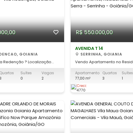
000,00
R$ 550.000,00
AVENIDA T 14
EDENCAO, GOIANIA
SERRINHA, GOIANIA
la Redenção ? Localização
Vendo Apartamento no Resid
da Próximo ao Shopping
Torres da Serra Seu novo lar no Setor
Quartos
Suítes
Vagas
Apartamento
Quartos
Suítes
perto
Serrinha: Conforto, Suporte e 
3
0
2
77,00 m²
3
1
sta casa na Vila Redenção é a
Completo Se você busca um
rta. Localizada a poucos
apartamento pronto para m
Creci:
4770
 Shopping Flamboyant, da
das regiões que mais cresce
e Dona Iris e com acesso
o Residencial Torres da Serra
R-15
ideal. Este