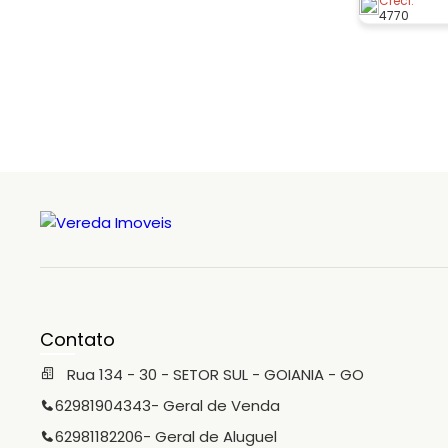
morar com 
Creci:
4770
Então conf
imperdível! Localização privilegia
Avenida P
Contato
Rua 134 - 30 - SETOR SUL - GOIANIA - GO
62981904343
- Geral de Venda
62981182206
- Geral de Aluguel