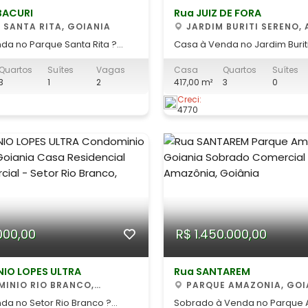
BACURI
Rua JUIZ DE FORA
 SANTA RITA, GOIANIA
JARDIM BURITI SERENO, APARECIDA
DE GOIANIA
da no Parque Santa Rita ?
Casa à Venda no Jardim Buri
 Quartos com Suíte | Avenida
Aparecida de Goiânia Excelente
Quartos
Suítes
Vagas
Casa
Quartos
Suítes
oportunidade para quem busc
3
1
2
417,00 m²
3
0
ua casa própria em uma das
espaço e localização estraté
e mais crescem em Goiânia.
Setor Jardim Buriti Sereno. Es
Creci:
4770
idencial localizado na Avenida
situada na Rua Juiz de Fora,
Parque Santa Rita, com fácil
região valorizada, com fácil 
aven
000,00
R$ 1.450.000,00
NIO LOPES ULTRA
Rua SANTAREM
PARQUE AMAZONIA, GOI
da no Setor Rio Branco ?
Sobrado à Venda no Parque