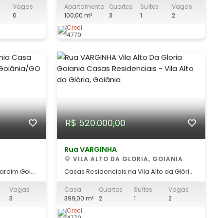
Vagas
Apartamento
Quartos
Suítes
Vagas
3215-1755
conforto, praticidade e excelente
0
100,00 m²
3
1
2
localização no Setor Sudoeste! Este
apartamento conta com 03 quartos,
Creci:
4770
sendo 01 suíte, proporcionando mais
privacidade e comodidade para sua
família. A cozinha p
R$ 520.000,00
Rua VARGINHA
VILA ALTO DA GLORIA, GOIANIA
Jardim Goiás
Casas Residenciais na Vila Alto da Glória
em Goiânia Um lote com área total de
Vagas
Casa
Quartos
Suítes
Vagas
 Goiás,
399 m² com duas casas sendo: Casa 01:
3
399,00 m²
2
1
2
esso à BR-
02 quartos sendo um suíte, sala, cozinha,
ade para o
banheiro social, banheiro externo, área
Creci:
4770