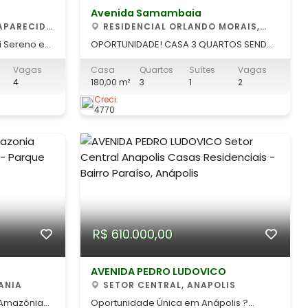
Avenida Samambaia
RESIDENCIAL ORLANDO MORAIS,
GOIANIA
ti Sereno em
OPORTUNIDADE! CASA 3 QUARTOS SENDO 1
SUÍTE NO SETOR ORLANDO DE MORAIS,
Vagas
Casa
Quartos
Suítes
Vagas
a conforto,
SAÍDA PARA NOVA VENEZA Imóvel
4
180,00 m²
3
1
2
gica no
seminovo, com excelente distribuição
ta casa está
interna e ótimo padrão de acabamento ?
Creci:
4770
 em uma
perfeito para quem busca conforto,
acesso a
praticidade e uma localização
estratégica! Caracter
R$ 610.000,00
AVENIDA PEDRO LUDOVICO
ANIA
SETOR CENTRAL, ANAPOLIS
 Amazônia
Oportunidade Única em Anápolis ?