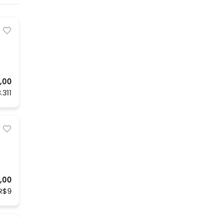
,00
.311
,00
R$9