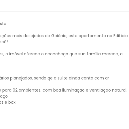
ste
ações mais desejadas de Goiânia, este apartamento no Edifício
ocê!
os, o imóvel oferece o aconchego que sua família merece, a
rios planejados, sendo qe a suíte ainda conta com ar-
ara 02 ambientes, com boa iluminação e ventilação natural.
paço.
s e box.