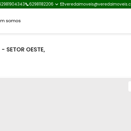
62981904343
62981182206
veredaimoveis@veredaimoveis.
em somos
- SETOR OESTE,