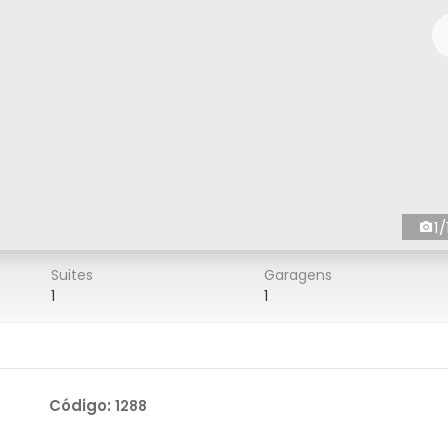
1/
Suites
Garagens
1
1
Código:
1288