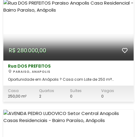
R$ 280.000,00
Rua DOS PREFEITOS
PARAISO, ANAPOLIS
Oportunidade em Anápolis ? Casa com Lote de 250 m²!
Localização: Bairro Paraíso em Anápolis/GO, próximo a Avenida
Pedro Ludovico. Terreno: 250 m² Imóvel: Casa simples já
Casa
Quartos
Suítes
Vagas
edificada com: 2 quartos | Sala | Cozinha | Banheiro | Garagem
250,00 m²
2
0
0
Quintal amplo com espaço