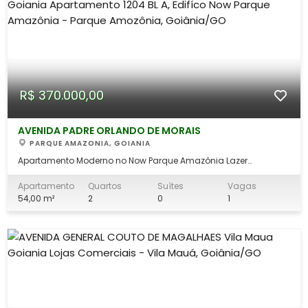
R$ 370.000,00
AVENIDA PADRE ORLANDO DE MORAIS
PARQUE AMAZONIA, GOIANIA
Apartamento Moderno no Now Parque Amazônia Lazer
Completo e ao Lado do Buriti Shopping! Descrição do Imóvel Se
você busca praticidade, conforto e uma localização
Apartamento
Quartos
Suítes
Vagas
estratégica, este apartamento no Residencial Now Parque
54,00 m²
2
0
1
Amazônia é a escolha ideal! Perfeito para quem