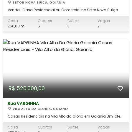
SETOR NOVA SUICA, GOIANIA
Venda | Casa Residencial ou Comercial no Setor Nova Suíça
Um imóvel amplo, versátil e em uma das regiões mais
valorizadas de Goiânia, perfeito para morar ou instalar o seu
Casa
Quartos
Suítes
Vagas
negócio. Destaques do imóvel: - Aproximadamente 260 m² de
260,00 m²
5
3
2
área construída - 05 quartos co
R$ 520.000,00
Rua VARGINHA
VILA ALTO DA GLORIA, GOIANIA
Casas Residenciais na Vila Alto da Glória em Goiânia Um lote
com área total de 399 m² com duas casas sendo: Casa 01: 02
quartos sendo um suíte, sala, cozinha, banheiro social,
Casa
Quartos
Suítes
Vagas