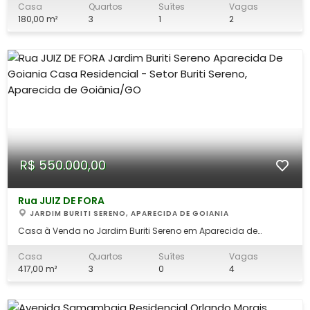
casa própria em uma das regiões que mais crescem em
Casa
Quartos
Suítes
Vagas
Goiânia. Imóvel residencial localizado na Avenida Bacuri, no
180,00 m²
3
1
2
Parque Santa Rita, com fácil ace
R$ 550.000,00
Rua JUIZ DE FORA
JARDIM BURITI SERENO, APARECIDA DE GOIANIA
Casa à Venda no Jardim Buriti Sereno em Aparecida de
Goiânia Excelente oportunidade para quem busca conforto,
espaço e localização estratégica no Setor Jardim Buriti Sereno.
Casa
Quartos
Suítes
Vagas
Esta casa está situada na Rua Juiz de Fora, em uma região
417,00 m²
3
0
4
valorizada, com fácil acesso a aven