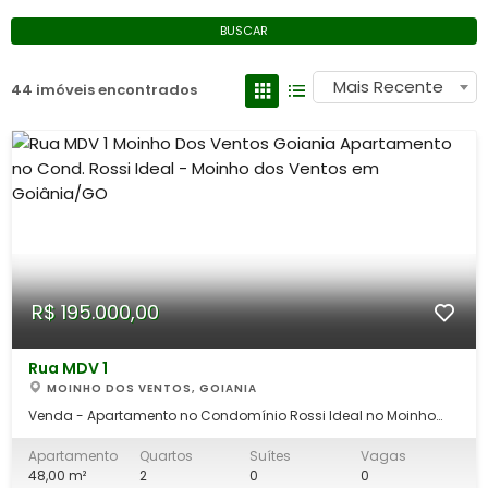
BUSCAR
Mais Recente
44 imóveis encontrados
R$ 195.000,00
Rua MDV 1
MOINHO DOS VENTOS, GOIANIA
Venda - Apartamento no Condomínio Rossi Ideal no Moinho
dos Ventos. Agende sua visita! Fixo: (62) 3215-1755 Whatsapp:
(62) 98190-4343
Apartamento
Quartos
Suítes
Vagas
48,00 m²
2
0
0