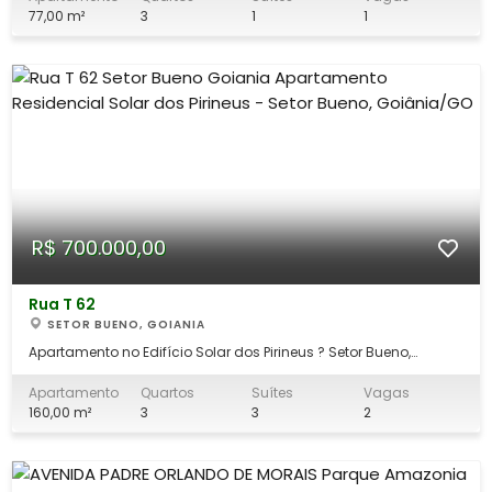
regiões que mais cresce em Goiânia, o Residencial Torres da
77,00 m²
3
1
1
Serra é a escolha ideal. Este
R$ 700.000,00
Rua T 62
SETOR BUENO, GOIANIA
Apartamento no Edifício Solar dos Pirineus ? Setor Bueno,
Goiânia | 160 m² | 3 Suítes + Home Cinema Conforto e
Localização Previlegiada no Setor Bueno. Este belíssimo
Apartamento
Quartos
Suítes
Vagas
apartamento de 160 m² no Edifício Solar dos Pirineus oferece
160,00 m²
3
3
2
uma planta generosa e inteligente, ide