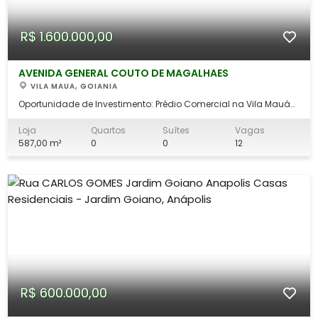
R$ 1.600.000,00
AVENIDA GENERAL COUTO DE MAGALHAES
VILA MAUA, GOIANIA
Oportunidade de Investimento: Prédio Comercial na Vila Mauá
com 06 Lojas Comerciais Excelente oportunidade para
investidores que buscam rentabilidade e segurança no
Loja
Quartos
Suítes
Vagas
mercado imobiliário de Goiânia. Localização Privilegiada e
587,00 m²
0
0
12
Estrutura do Imóvel Trata-se de um lot
R$ 600.000,00