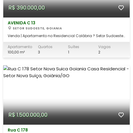
R$ 390.000,00
AVENIDA C 13
SETOR SUDOESTE, GOIANIA
Venda | Apartamento no Residencial Calábria ? Setor Sudoeste
More com conforto, praticidade e excelente localização no Setor
Sudoeste! Este apartamento conta com 03 quartos, sendo 01
Apartamento
Quartos
Suítes
Vagas
suíte, proporcionando mais privacidade e comodidade para
100,00 m²
3
1
2
sua família. A cozinha p
R$ 1.500.000,00
Rua C 178