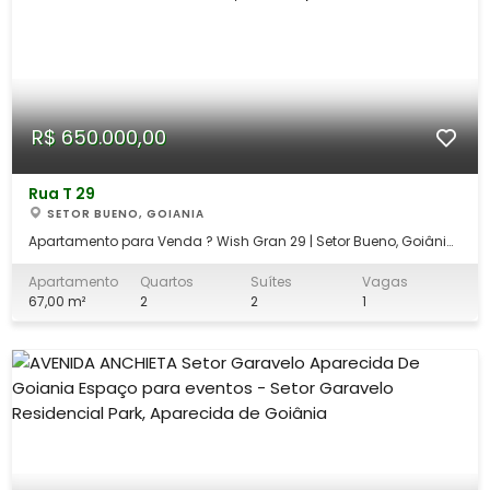
R$ 650.000,00
Rua T 29
SETOR BUENO, GOIANIA
Apartamento para Venda ? Wish Gran 29 | Setor Bueno, Goiânia
Descubra o privilégio de morar em um dos empreendimentos
mais exclusivos de Goiânia. Este apartamento no Wish Gran 29
Apartamento
Quartos
Suítes
Vagas
combina design contemporâneo, acabamentos refinados e
67,00 m²
2
2
1
uma infraestrutura completa para p