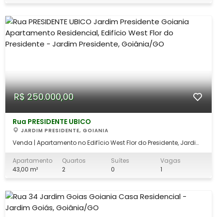
R$ 250.000,00
Rua PRESIDENTE UBICO
JARDIM PRESIDENTE, GOIANIA
Venda | Apartamento no Edifício West Flor do Presidente, Jardim
Presidente de Goiânia O imóvel conta com: - Sala - Sacada -
Cozinha - Área de Serviço - 02 Quartos - 01 vaga de garagem.
Apartamento
Quartos
Suítes
Vagas
O Jardim Presidente é um bairro consolidado de Goiânia, com
43,00 m²
2
0
1
fácil acesso