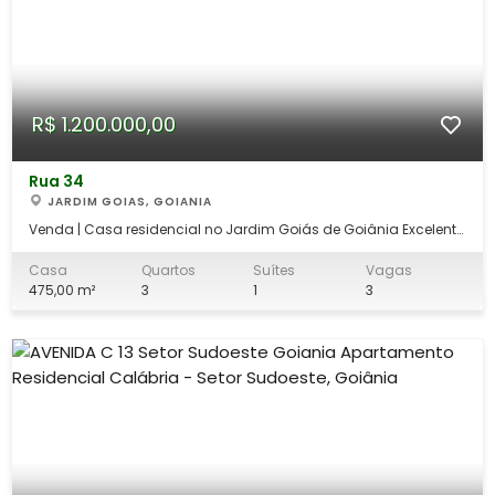
R$ 1.200.000,00
Rua 34
JARDIM GOIAS, GOIANIA
Venda | Casa residencial no Jardim Goiás de Goiânia Excelente
localização, próxima ao Campus V da PUC Goiás, Goiânia
Arena e com fácil acesso à BR-153, proporcionando praticidade
Casa
Quartos
Suítes
Vagas
para o dia a dia e rápida mobilidade para diversas regiões da
475,00 m²
3
1
3
cidade. Destaques do i