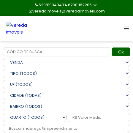
62981904343
62981182206
veredaimoveis@veredaimoveis.com
Ok