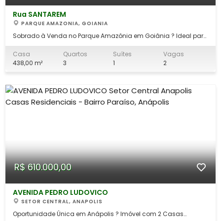
Rua SANTAREM
PARQUE AMAZONIA, GOIANIA
Sobrado à Venda no Parque Amazônia em Goiânia ? Ideal para
Uso Residencial ou Comercial Localização na Rua Santarém,
no Parque Amazônia em Goiânia/GO, ao lado do Setor Nova
Casa
Quartos
Suítes
Vagas
Suiça e Jardim América, a menos de 1km da Avenida T-63.
438,00 m²
3
1
2
Terreno: 438 m² | Área construí
R$ 610.000,00
AVENIDA PEDRO LUDOVICO
SETOR CENTRAL, ANAPOLIS
Oportunidade Única em Anápolis ? Imóvel com 2 Casas