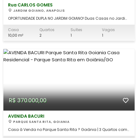
Rua CARLOS GOMES
JARDIM GOIANO, ANAPOLIS
OPORTUNIDADE DUPLA NO JARDIM GOIANO! Duas Casas no Jardim
Goiano em Anápolis - Esquina de Oportunidade Vende-se
excelente imóvel situado na Rua Carlos Gomes, esquina com a
Casa
Quartos
Suítes
Vagas
Rua Rotary, no bairro Jardim Goiano. Uma localização que une
10,00 m²
2
1
1
tranquilidade residencial com
R$ 370.000,00
AVENIDA BACURI
PARQUE SANTA RITA, GOIANIA
Casa à Venda no Parque Santa Rita ? Goiânia | 3 Quartos com
Suíte | Avenida Bacuri Excelente oportunidade de adquirir sua