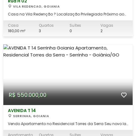
Rua H 02
VILA REDENCAO, GOIANIA
Casa na Vila Redenção ? Localização Privilegiada Próximo ao
Shopping Flamboyant! Se você busca morar perto de tudo, esta
casa na Vila Redenção é a escolha certa. Localizada a poucos
Casa
Quartos
Suítes
Vagas
minutos do Shopping Flamboyant, da Maternidade Dona Iris e
180,00 m²
3
0
2
com acesso rápido à BR-15
R$ 550.000,00
AVENIDA T 14
SERRINHA, GOIANIA
Vendo Apartamento no Residencial Torres da Serra Seu novo lar
no Setor Serrinha: Conforto, Suporte e Lazer Completo Se você
busca um apartamento pronto para morar em uma das
Apartamento
Quartos
Suítes
Vagas