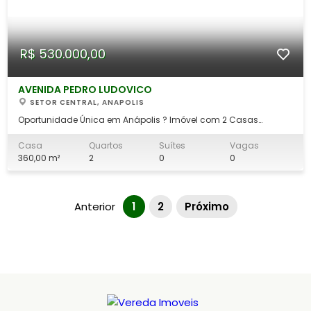
R$ 530.000,00
AVENIDA PEDRO LUDOVICO
SETOR CENTRAL, ANAPOLIS
Oportunidade Única em Anápolis ? Imóvel com 2 Casas
Individuais na Av. Pedro Ludovico! Está procurando um
excelente investimento ou espaço para morar com a família
Casa
Quartos
Suítes
Vagas
em um só lugar? Então confira esta oportunidade imperdível!
360,00 m²
2
0
0
Localização privilegiada: Avenida Pedro
Anterior
1
2
Próximo