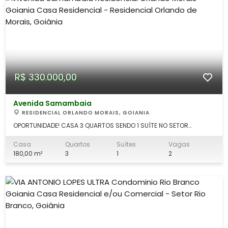
R$ 330.000,00
Avenida Samambaia
RESIDENCIAL ORLANDO MORAIS, GOIANIA
OPORTUNIDADE! CASA 3 QUARTOS SENDO 1 SUÍTE NO SETOR
ORLANDO DE MORAIS, SAÍDA PARA NOVA VENEZA Imóvel seminovo,
com excelente distribuição interna e ótimo padrão de
Casa
Quartos
Suítes
Vagas
acabamento ? perfeito para quem busca conforto, praticidade
180,00 m²
3
1
2
e uma localização estratégica! Caracter