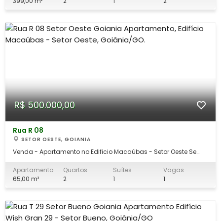
banheiro externo, área de serviço, garagem para 02 veículos e
399,00 m²
2
1
2
uma área gourmet com churras
R$ 500.000,00
Rua R 08
SETOR OESTE, GOIANIA
Venda - Apartamento no Edificio Macaúbas - Setor Oeste Se
você busca conforto, praticidade e uma das localizações mais
desejadas de Goiânia, este apartamento no Edifício Macaúbas,
Apartamento
Quartos
Suítes
Vagas
no Setor Oeste, é a escolha perfeita para você! Com ambientes
65,00 m²
2
1
1
bem distribuídos e rep