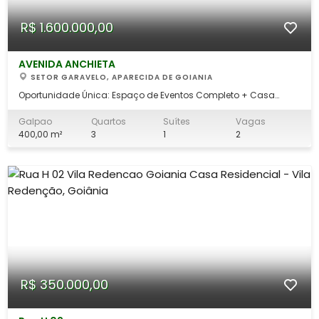
R$ 1.600.000,00
AVENIDA ANCHIETA
SETOR GARAVELO, APARECIDA DE GOIANIA
Oportunidade Única: Espaço de Eventos Completo + Casa
Residencial Integrada Viva onde você empreende com total
privacidade e infraestrutura profissional. Se você busca o
Galpao
Quartos
Suítes
Vagas
imóvel perfeito para buffets, salão de festas, treinamentos
400,00 m²
3
1
2
corporativos ou igrejas, este comp
R$ 350.000,00