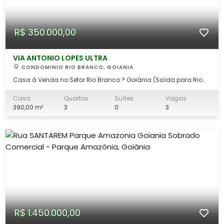
R$ 350.000,00
VIA ANTONIO LOPES ULTRA
CONDOMINIO RIO BRANCO, GOIANIA
Casa à Venda no Setor Rio Branco ? Goiânia (Saída para Rio
Verde) Endereço: Rua Antônio Lopes Dutra, Setor Rio Branco,
Goiânia ? GO Terreno: 390 m² Área construída: aprox. 150 m²
Casa
Quartos
Suítes
Vagas
Características do imóvel: - 03 quartos simples | Banheiro
390,00 m²
3
0
3
social | Sala es
R$ 1.450.000,00