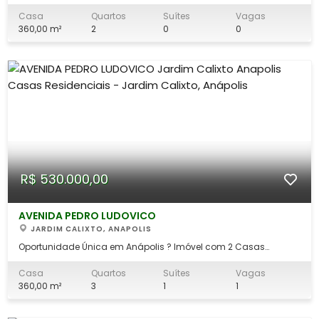
Individuais na Av. Pedro Ludovico! Está procurando um
excelente investimento ou espaço para morar com a família
Casa
Quartos
Suítes
Vagas
em um só lugar? Então confira esta oportunidade imperdível!
360,00 m²
2
0
0
Localização privilegiada: Avenida Pedro
R$ 530.000,00
AVENIDA PEDRO LUDOVICO
JARDIM CALIXTO, ANAPOLIS
Oportunidade Única em Anápolis ? Imóvel com 2 Casas
Individuais na Av. Pedro Ludovico! Está procurando um
excelente investimento ou espaço para morar com a família
Casa
Quartos
Suítes
Vagas
em um só lugar? Então confira esta oportunidade imperdível!
360,00 m²
3
1
1
Localização privilegiada: Avenida Pedro