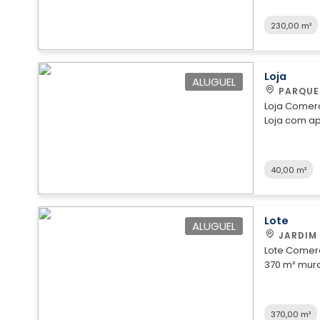
para morar ou investir. Fica
Goiânia Sul e a Av
230,00 m²
através dos telefones: Fixo: (
98190-4343
Loja
ALUGUEL
PARQUE
Loja Comerc
Loja com a
Agende uma visita
Whatsapp: (
40,00 m²
Lote
ALUGUEL
JARDIM
Lote Comercial
370 m² mura
banheiros. Ótima localização na Av. T 9, em frente ao
Carrefour. Agende uma visita através dos telefones: Fixo:
(62) 3215-1
370,00 m²