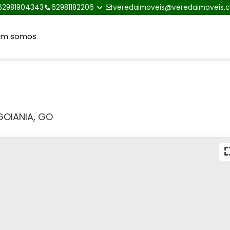
62981904343
62981182206
veredaimoveis@veredaimoveis.
em somos
GOIANIA, GO