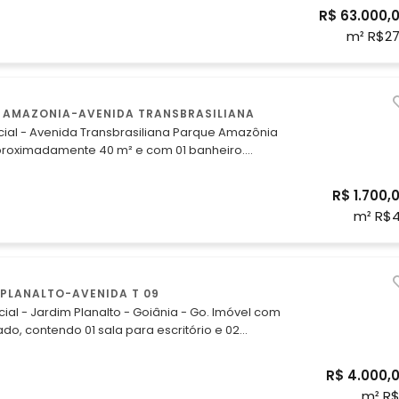
 localizado proximo a Praça
R$ 63.000,
enida Dr. Luis Rassi. Agende uma visita
m² R$2
62) 3215-1755 Whatzapp: (62)
 AMAZONIA-AVENIDA TRANSBRASILIANA
ial - Avenida Transbrasiliana Parque Amazônia
proximadamente 40 m² e com 01 banheiro.
 através dos telefones: Fixo: (62) 3215-1755
62) 98118-2206 ou (62) 99476-0205
R$ 1.700,
m² R$
 PLANALTO-AVENIDA T 09
 - Jardim Planalto - Goiânia - Go. Imóvel com
do, contendo 01 sala para escritório e 02
R$ 4.000,
755 Whatsapp: (62) 98118-2206 ou (62) 99476-
m² R$