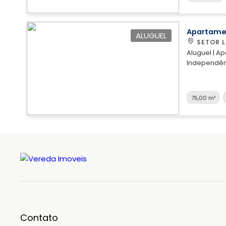
0205
Apartame
ALUGUEL
SETOR 
Aluguel | A
Independência n
03 quartos 
banheiro so
quartos, sa
75,00 m²
vaga de garagem ampla. 
incluso. Para mais informações e agendamento de visita
entre em co
WhatsApp: (
Contato