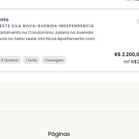
nto
LESTE VILA NOVA-AVENIDA INDEPENDENCIA
partamento no Condomínio Juliana na Avenida
o Setor Leste Vila Nova Apartamento com
sendo um suíte, sala, cozinha, área de serviço,
cial e garagem. O imóvel possui armários em 02
R$ 2.200,
la e cozinha, ar condicionado na suite e uma
3 Quartos
1 Suíte
1 Garagem
m² R$
Aluguel com iptu e condomínio
ntato pelo nosso telefone:(62) 3215-1755 ou
62) 9 8118-2206
Páginas