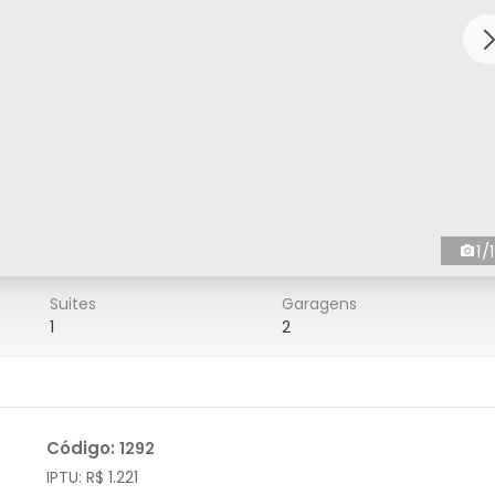
1/1
Suites
Garagens
1
2
Código:
1292
IPTU:
R$ 1.221