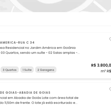
 AMERICA-RUA C 34
asa Residencial no Jardim América em Goiânia
ea de serviço -
os mais despensa - Garagem coberta
R$ 3.800,
ículos mais espaço para aproximadamente 04
3 Quartos
1 Suíte
2 Garagens
m² R
um barracão nos fundos com - Quarto -
 CEPAL do Jardim América e Supermercado
ácil acesso as Avenidas T-7, T-8 e T-9. Agende
 DE GOIAS-ABADIA DE GOIAS
dos telefones: Fixo: (62) 3215-1755
m Abadia de Goiás Lote com área total de
62) 98118-2206 ou (62) 99476-0205
e frente. O lote já está escriturado e
edificação, pronto para quem deseja constuir