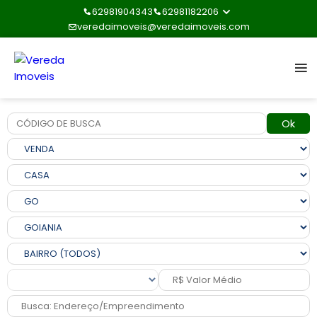
62981904343
62981182206
veredaimoveis@veredaimoveis.com
Ok