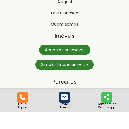
Aluguel
Fale Conosco
Quem somos
Imóveis
Anuncie seu Imóvel
Simular Financiamento
Parceiros
Ligue
Enviar
Compartilhe
Agora
Email
Whatsapp
Copyright © 2023
Timipro.
Todos os direitos registrados.
Versão