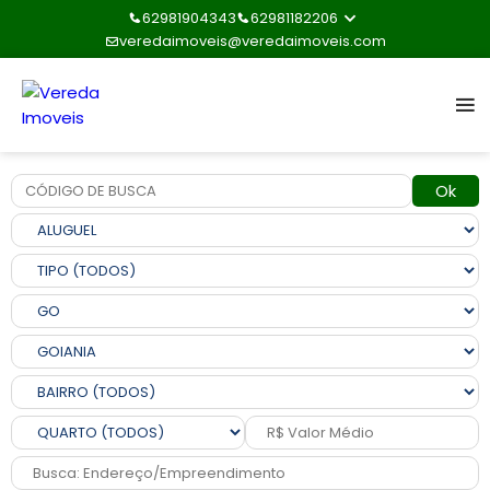
62981904343
62981182206
veredaimoveis@veredaimoveis.com
Ok