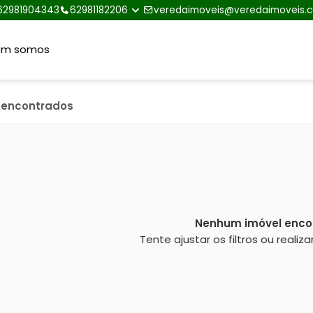
62981904343
62981182206
veredaimoveis@veredaimoveis.
em somos
s encontrados
Nenhum imóvel enco
Tente ajustar os filtros ou reali