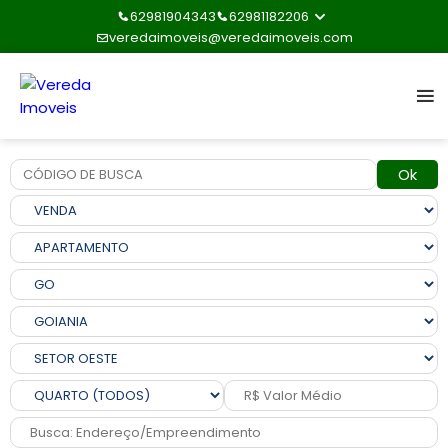
62981904343
62981182206
veredaimoveis@veredaimoveis.com
Ok