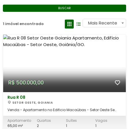
BUSCAR
Mais Recente
1 imóvel encontrado
R$ 500.000,00
Rua R 08
SETOR OESTE, GOIANIA
Venda - Apartamento no Edificio Macaúbas - Setor Oeste Se
você busca conforto, praticidade e uma das localizações mais
desejadas de Goiânia, este apartamento no Edifício Macaúbas,
Apartamento
Quartos
Suítes
Vagas
no Setor Oeste, é a escolha perfeita para você! Com ambientes
65,00 m²
2
1
1