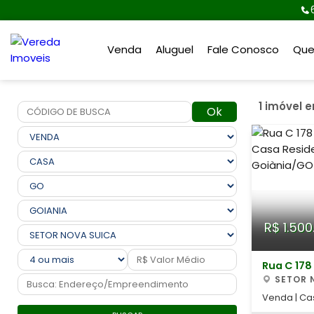
Venda
Aluguel
Fale Conosco
Qu
1 imóvel 
Ok
R$ 1.500
Rua C 178
SETOR 
Venda | Ca
no Setor Nova Suíça