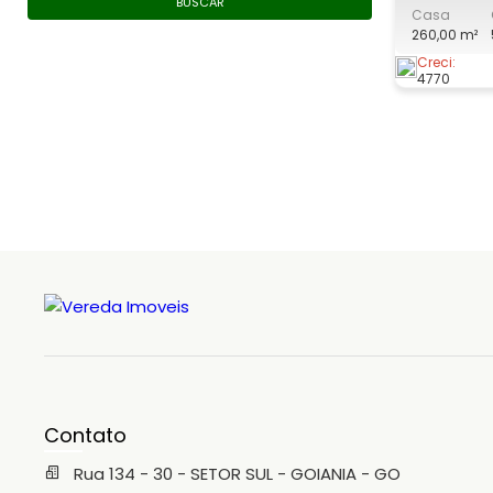
BUSCAR
Casa
versátil e
260,00 m²
valorizadas
morar ou in
Creci:
4770
Destaques 
Aproximad
construída
Contato
Rua 134 - 30 - SETOR SUL - GOIANIA - GO