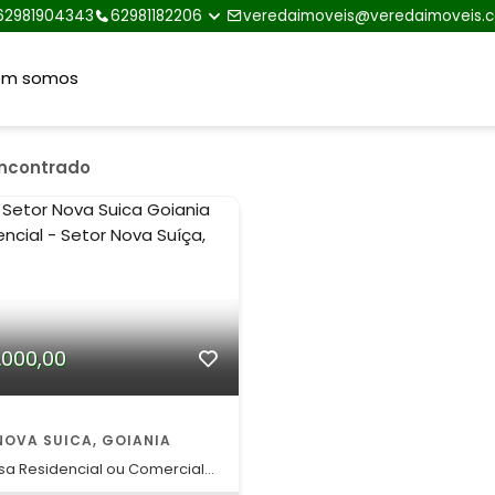
62981904343
62981182206
veredaimoveis@veredaimoveis.
em somos
encontrado
.000,00
NOVA SUICA, GOIANIA
sa Residencial ou Comercial
 Um imóvel amplo,