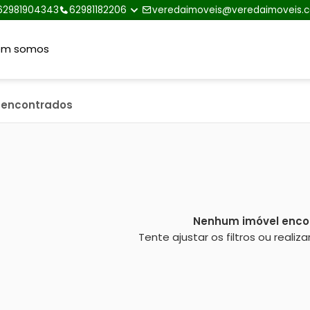
62981904343
62981182206
veredaimoveis@veredaimoveis.
em somos
s encontrados
Nenhum imóvel enco
Tente ajustar os filtros ou reali