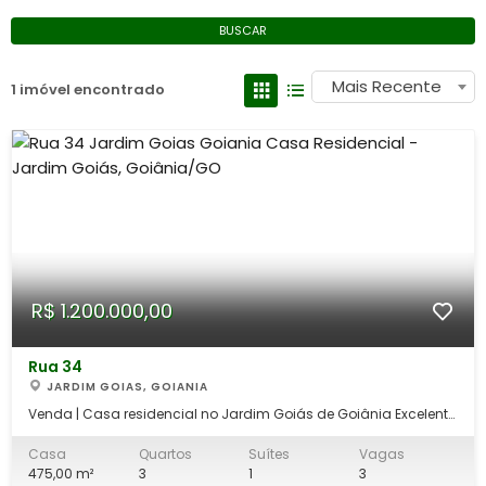
BUSCAR
Mais Recente
1 imóvel encontrado
R$ 1.200.000,00
Rua 34
JARDIM GOIAS, GOIANIA
Venda | Casa residencial no Jardim Goiás de Goiânia Excelente
localização, próxima ao Campus V da PUC Goiás, Goiânia
Arena e com fácil acesso à BR-153, proporcionando praticidade
Casa
Quartos
Suítes
Vagas
para o dia a dia e rápida mobilidade para diversas regiões da
475,00 m²
3
1
3