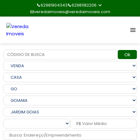
62981904343
62981182206
veredaimoveis@veredaimoveis.com
Ok