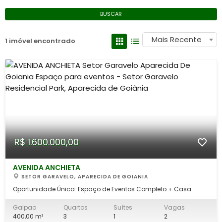
BUSCAR
Mais Recente
1 imóvel encontrado
R$ 1.600.000,00
AVENIDA ANCHIETA
SETOR GARAVELO, APARECIDA DE GOIANIA
Oportunidade Única: Espaço de Eventos Completo + Casa
Residencial Integrada Viva onde você empreende com total
privacidade e infraestrutura profissional. Se você busca o
Galpao
Quartos
Suítes
Vagas
imóvel perfeito para buffets, salão de festas, treinamentos
400,00 m²
3
1
2