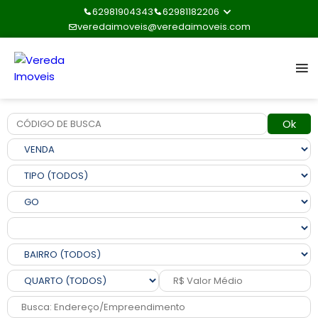
62981904343
62981182206
veredaimoveis@veredaimoveis.com
Ok