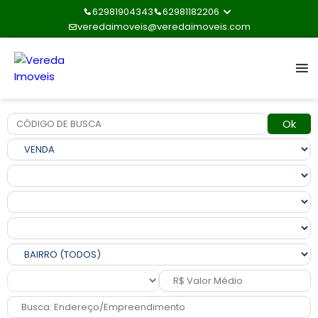
62981904343
62981182206
veredaimoveis@veredaimoveis.com
Ok