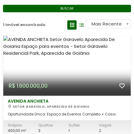
BUSCAR
Mais Recente
1 imóvel encontrado
R$ 1.600.000,00
AVENIDA ANCHIETA
SETOR GARAVELO, APARECIDA DE GOIANIA
Oportunidade Única: Espaço de Eventos Completo + Casa
Residencial Integrada Viva onde você empreende com total
privacidade e infraestrutura profissional. Se você busca o
Galpao
Quartos
Suítes
Vagas
imóvel perfeito para buffets, salão de festas, treinamentos
400,00 m²
3
1
2