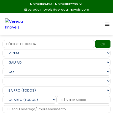
62981904343
62981182206
veredaimoveis@veredaimoveis.com
Ok