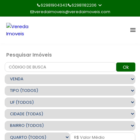
62981904343
62981182206
veredaimoveis@veredaimoveis.com
Pesquisar Imóveis
Ok