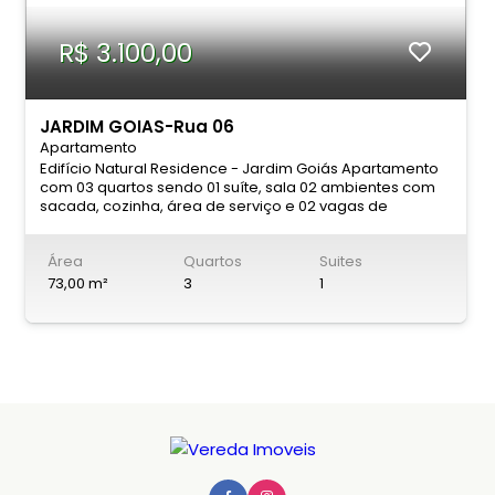
R$ 3.100,00
JARDIM GOIAS-Rua 06
Apartamento
Edifício Natural Residence - Jardim Goiás Apartamento
com 03 quartos sendo 01 suíte, sala 02 ambientes com
sacada, cozinha, área de serviço e 02 vagas de
garagem individuais. Completo em armários no quarto
suíte, banheiros e cozinha. Condomínio com área de
Área
Quartos
Suites
lazer completa com salão de festas, churrasqueira,
sauna, piscina adulto e infantil, brinquedoteca, salão de
73,00 m²
3
1
jogos, playground, quadra poliesportiva, espaço fitness!
Localização privilegiada no Jardim Goias, próximo ao
Supermercado Pão de Açúcar e Marginal Botafogo.
Agende uma visita através dos telefones: Fixo: (62) 3215-
1755 Whatsapp: (62) 98118-2206 ou (62) 9476-0205