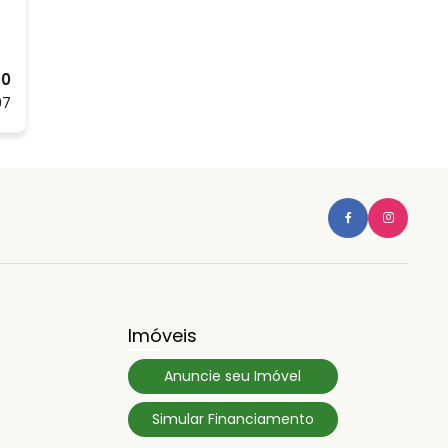
00
97
Imóveis
Anuncie seu Imóvel
Simular Financiamento