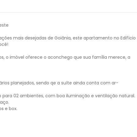
este
ações mais desejadas de Goiânia, este apartamento no Edifício
ocê!
os, o imóvel oferece o aconchego que sua família merece, a
rios planejados, sendo qe a suíte ainda conta com ar-
ara 02 ambientes, com boa iluminação e ventilação natural.
paço.
s e box.