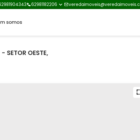
62981904343
62981182206
veredaimoveis@veredaimoveis.
em somos
- SETOR OESTE,