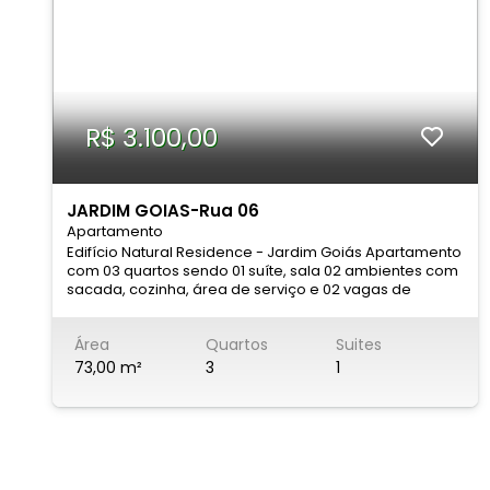
R$ 3.100,00
JARDIM GOIAS-Rua 06
Apartamento
Edifício Natural Residence - Jardim Goiás Apartamento
com 03 quartos sendo 01 suíte, sala 02 ambientes com
sacada, cozinha, área de serviço e 02 vagas de
garagem individuais. Completo em armários no quarto
suíte, banheiros e cozinha. Condomínio com área de
Área
Quartos
Suites
lazer completa com salão de festas, churrasqueira,
sauna, piscina adulto e infantil, brinquedoteca, salão
73,00 m²
3
1
de jogos, playground, quadra poliesportiva, espaço
fitness! Localização privilegiada no Jardim Goias,
próximo ao Supermercado Pão de Açúcar e Marginal
Botafogo. Agende uma visita através dos telefones:
Fixo: (62) 3215-1755 Whatsapp: (62) 98118-2206 ou (62)
9476-0205