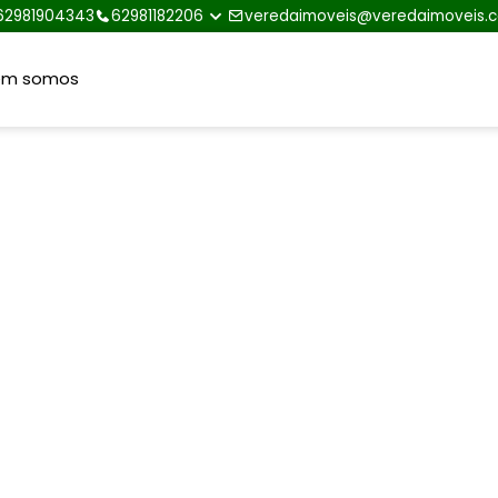
62981904343
62981182206
veredaimoveis@veredaimoveis.
em somos