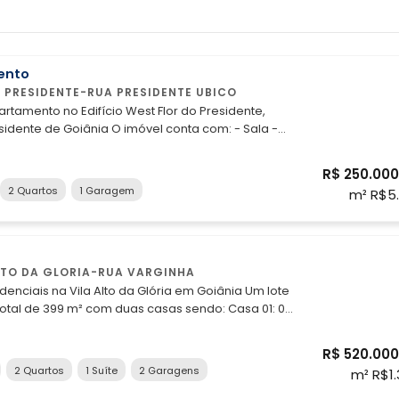
ento
 PRESIDENTE-RUA PRESIDENTE UBICO
rtamento no Edifício West Flor do Presidente,
Goiânia O imóvel conta com: - Sala -
ozinha - Área de Serviço - 02 Quartos - 01 vaga de
R$ 250.000
m fácil acesso às principais vias da região e
2 Quartos
1 Garagem
m² R$5.
r supermercados, farmácias, escolas,
es e diversos comércios e serviços, garantindo
idade e qualidade de vida aos moradores. Se
 um imóvel com excelente custo-benefício em
 valorizada da cidade, esta pode ser a escolha
LTO DA GLORIA-RUA VARGINHA
nciais na Vila Alto da Glória em Goiânia Um lote
ntato: - Fixo: (62) 3215-1755 - Whatsapp: (62)
otal de 399 m² com duas casas sendo: Casa 01: 02
3
do um suíte, sala, cozinha, banheiro social,
xterno, área de serviço, garagem para 02 veículos
R$ 520.000
 gourmet com churrasqueira e despensa. Casa
2 Quartos
1 Suíte
2 Garagens
m² R$1
tos simples, sala, cozinha, área de serviço,
 e uma vaga de garagem. A Vila Alto da Glória