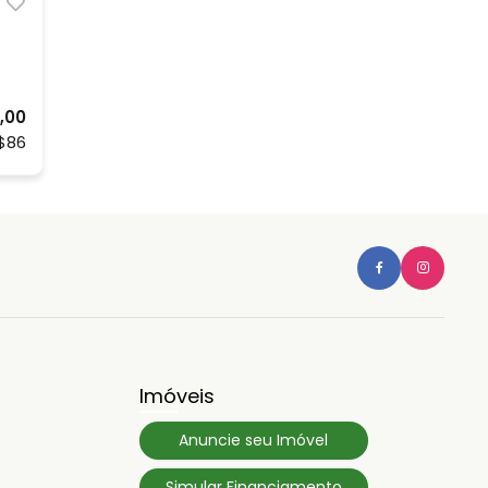
,00
$86
Imóveis
Anuncie seu Imóvel
Simular Financiamento