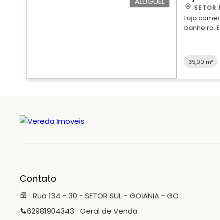
ALUGUEL
(62) 3215-
SETOR 
Loja comer
banheiro. Excelente ponto comercial na Avenida 85! Locação
vedada para 
uma visita através
Whatsapp: 
35,00 m²
Contato
Rua 134 - 30 - SETOR SUL - GOIANIA - GO
62981904343
- Geral de Venda