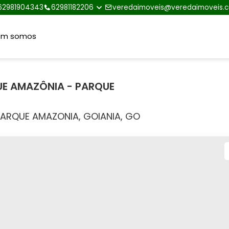
62981904343
62981182206
veredaimoveis@veredaimoveis.
em somos
E AMAZÔNIA - PARQUE
PARQUE AMAZONIA, GOIANIA, GO