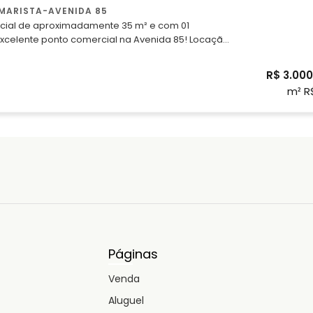
1755 WhatsApp: (62) 98118-2206 ou (62) 99476-0205
MARISTA-AVENIDA 85
cial de aproximadamente 35 m² e com 01
distribuidora de bebidas e derivados. Agende
 dos telefones: Fixo: (62) 3215-1755
R$ 3.000
(62) 98118-2206 ou (62) 9476-0205
m² R
Páginas
Venda
Aluguel