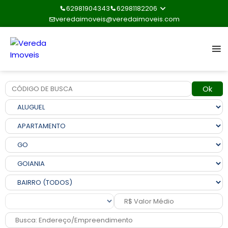
62981904343
62981182206
veredaimoveis@veredaimoveis.com
Ok