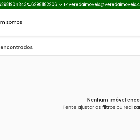
62981904343
62981182206
veredaimoveis@veredaimoveis.
em somos
s encontrados
Nenhum imóvel enco
Tente ajustar os filtros ou reali