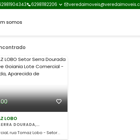
62981904343
62981182206
veredaimoveis@veredaimoveis.
em somos
encontrado
,00
AZ LOBO
A DE GOIANIA
cial; rua Tomaz Lobo - Setor
ada, Aparecida de Goiânia -