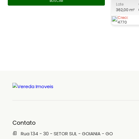
BUSCAR
Lote
GO. Lote comercial de aproximadamente
362,00 m²
362,50 m². Agende uma visita através dos
telefones: Fixo: (62) 3215-1755 Whatsapp:
Creci:
4770
(62) 98118
Contato
Rua 134 - 30 - SETOR SUL - GOIANIA - GO