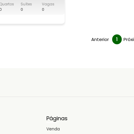
Quartos
Suítes
Vagas
0
0
0
-2206 ou (62) 9476-0205
Anterior
1
Próx
Páginas
Venda