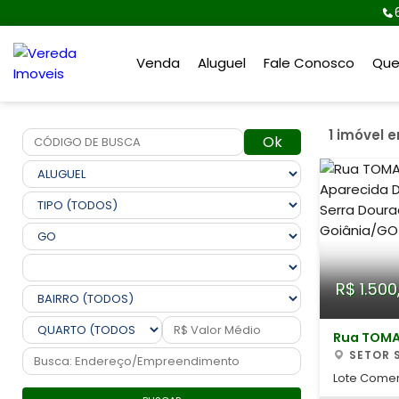
Venda
Aluguel
Fale Conosco
Qu
1 imóvel 
Ok
R$ 1.500
Rua TOM
SETOR SERRA DOURADA,
APARECID
Lote Comer
Serra Dour